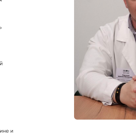
ь
й
ине и