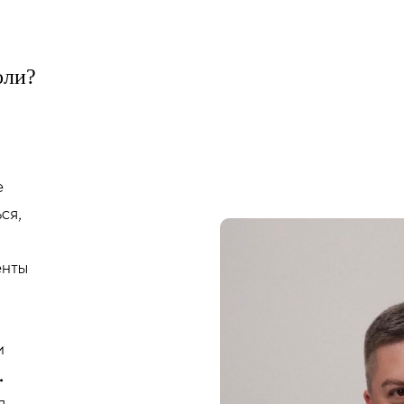
оли?
е
ся,
нты
и
.
я