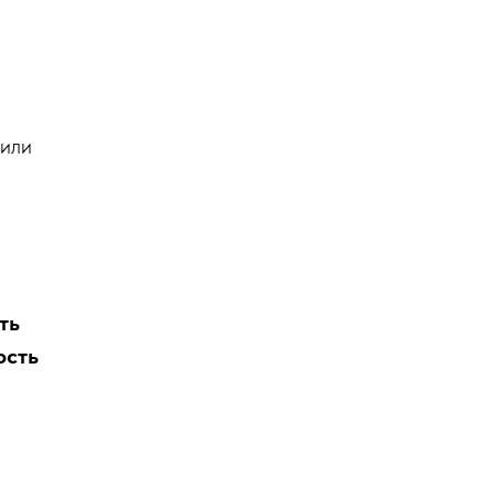
 или
ть
ость