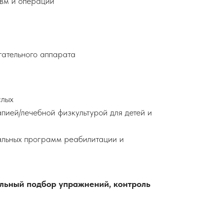
авм и операций
гательного аппарата
слых
пией/лечебной физкультурой для детей и
альных программ реабилитации и
альный подбор упражнений, контроль