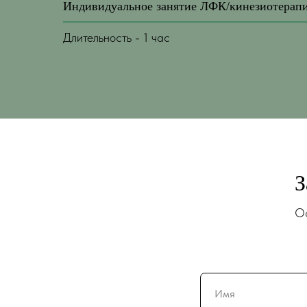
Индивидуальное занятие ЛФК/кинезиотерап
Длительность - 1 час
З
Ос