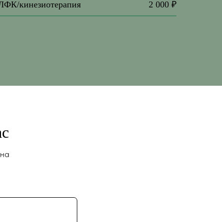
 ЛФК/кинезиотерапия
2 000 ₽
ас
 на