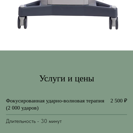
Услуги и цены
Фокусированная ударно-волновая терапия
2 500 ₽
(2 000 ударов)
Длительность - 30 минут